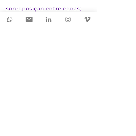
sobreposição entre cenas;
Não requer software
específico.
LIMITAÇÕES
Serviço por assinatura, por
ser hospedado na nuvem;
Quanto maior o projeto,
maior o custo.